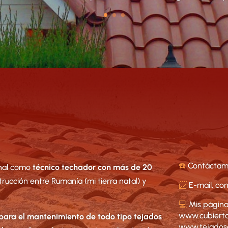
☎️
Contáctam
nal como
técnico techador con más de 20
trucción entre Rumanía (mi tierra natal) y
📨
E-mail,
con
💻
Mis página
www.cubierta
 para el mantenimiento de todo tipo tejados
www.tejadosg