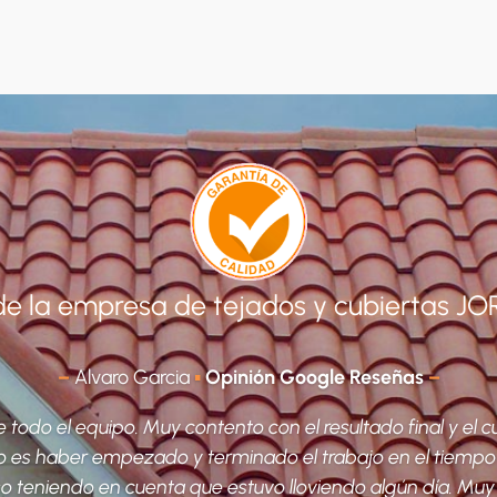
de la empresa de tejados y cubiertas J
–
Alvaro Garcia
▪
Opinión Google Reseñas
–
 todo el equipo. Muy contento con el resultado final y el cu
 es haber empezado y terminado el trabajo en el tiempo
so teniendo en cuenta que estuvo lloviendo algún día. Mu