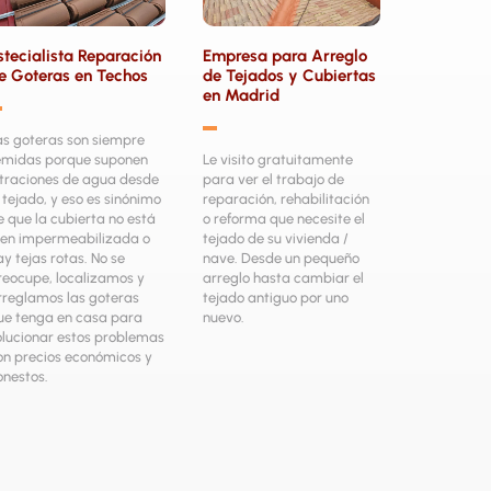
stecialista Reparación
Empresa para Arreglo
e Goteras en Techos
de Tejados y Cubiertas
en Madrid
▬
▬
as goteras son siempre
emidas porque suponen
Le visito gratuitamente
iltraciones de agua desde
para ver el trabajo de
l tejado, y eso es sinónimo
reparación, rehabilitación
e que la cubierta no está
o reforma que necesite el
ien impermeabilizada o
tejado de su vivienda /
ay tejas rotas. No se
nave. Desde un pequeño
reocupe, localizamos y
arreglo hasta cambiar el
rreglamos las goteras
tejado antiguo por uno
ue tenga en casa para
nuevo.
olucionar estos problemas
on precios económicos y
onestos.