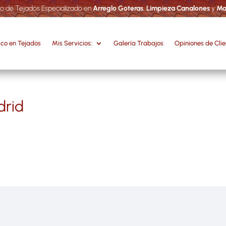
o de Tejados Especializado en
Arreglo Goteras
,
Limpieza Canalones
y
Ma
ico en Tejados
Mis Servicios:
Galería Trabajos
Opiniones de Cli
drid