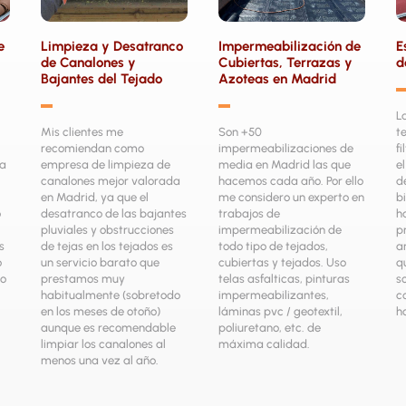
e
Limpieza y Desatranco
Impermeabilización de
E
de Canalones y
Cubiertas, Terrazas y
d
Bajantes del Tejado
Azoteas en Madrid
▬
▬
L
Mis clientes me
Son +50
t
recomiendan como
impermeabilizaciones de
f
 a
empresa de limpieza de
media en Madrid las que
e
canalones mejor valorada
hacemos cada año. Por ello
d
en Madrid, ya que el
me considero un experto en
b
o
desatranco de las bajantes
trabajos de
h
pluviales y obstrucciones
impermeabilización de
p
s
de tejas en los tejados es
todo tipo de tejados,
a
o
un servicio barato que
cubiertas y tejados. Uso
q
do
prestamos muy
telas asfalticas, pinturas
s
habitualmente (sobretodo
impermeabilizantes,
c
en los meses de otoño)
láminas pvc / geotextil,
h
aunque es recomendable
poliuretano, etc. de
limpiar los canalones al
máxima calidad.
menos una vez al año.