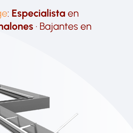
ge
:
Especialista
en
nalones
· Bajantes en