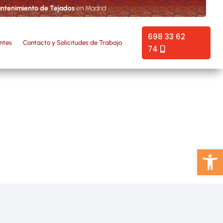
ntenimiento de Tejados
en Madrid
698 33 62
entes
Contacto y Solicitudes de Trabajo
74
Abrir 