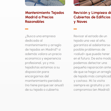
Mantenimiento Tejados
Revisión y Limpieza d
Madrid a Precios
Cubiertas de Edificios
Razonables
y Naves
▬
▬
¿Busca una empresa
Revisar el estado de un
dedicada al
tejado una vez al año,
mantenimiento y arreglo
garantiza el adelantarse
de tejados en Madrid? si
posible problemas de
además valora un precio
«salud» que pueda tener
economico y experiencia
en el futuro. De este mod
profesional, yo y mis
podemos detectar una
tejadistas estamos a su
pequeña reparación ante
disposición para
de que se haga un arregl
encargarnos del
de tejado más complica
mantenimiento periódico
y costoso. Mi 1ª visita
(no tiene porque ser anual)
siempre es gratuita y sin
de su tejado o cubierta.
compromiso (en Madrid)