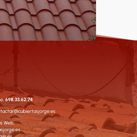
e,
698.33.62.74
tactar@cubiertasjorge.es
s Web,
sjorge.es
ils.es