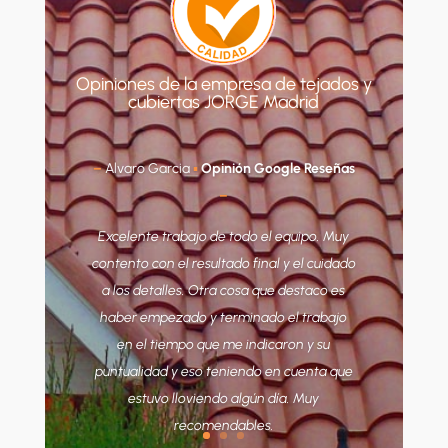
Opiniones de la empresa de tejados y
cubiertas JORGE Madrid
–
Constantino Robledo
▪
Opinión en
Habitissimo
–
Jorge es un técnico de tejados
sobresaliente. Ha dado con la humedad
que nos cubría parte del techo de la
azotea y nos ha impermeabilizado la zona
exacta en la que había filtraciones de lluvia
en la cubierta. Precio no el más económico
pero viendo el servicio, bien pagado.