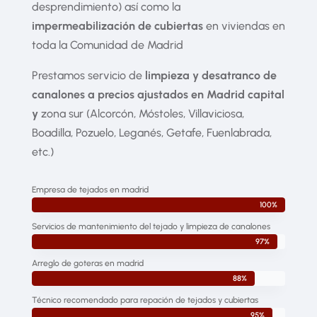
desprendimiento) así como la
impermeabilización de cubiertas
en viviendas en
toda la Comunidad de Madrid
Prestamos servicio de
limpieza y desatranco de
canalones a precios ajustados en Madrid capital
y
zona sur (Alcorcón, Móstoles, Villaviciosa,
Boadilla, Pozuelo, Leganés, Getafe, Fuenlabrada,
etc.)
Empresa de tejados en madrid
100%
100%
Servicios de mantenimiento del tejado y limpieza de canalones
97%
97%
Arreglo de goteras en madrid
88%
88%
Técnico recomendado para repación de tejados y cubiertas
95%
95%