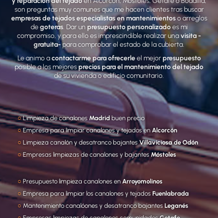
y reparación del tejado
en Alcorcón, Móstoles, Getafe o Boadilla,
son preguntas muy comunes que me hacen clientes tras buscar
empresas de tejados especialistas en mantenimientos
o arreglos
de
goteras
. Dar un
presupuesto personalizado
es mi
compromiso, y para ello es imprescindible realizar una
visita -
gratuita-
para comprobar el estado de la cubierta.
Le animo a
contactarme para ofrecerle
el mejor
presupuesto
posible a los mejores
precios para el mantenimiento del tejado
de su vivienda o edificio comunitario.
○
Limpieza de canalones
Madrid
buen precio
○
Empresa para limpiar canalones y tejados en
Alcorcón
○
Limpieza canalón y desatranco bajantes
Villaviciosa de Odón
○
Empresas limpiezas de canalones y bajantes
Móstoles
○
Presupuesto limpieza canalones en
Arroyomolinos
○
Empresa para limpiar los canalones y tejados
Fuenlabrada
○
Mantenimiento canalóones y desatranco bajantes
Leganés
○
Empresas limpiezas de canalones comunidades
Getafe