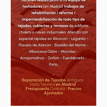
techadores
[en Madrid]
trabajos de
rehabilitación / reforma /
impermeabilización de todo tipo de
tejados, cubiertas y terrazas
de edificios,
chalets o naves industriales. Atiendo con
especial rapidez en Alcorcón - Leganés -
Pozuelo de Alarcón - Boadilla del Monte -
Villaviciosa Odón - Móstoles -
Arroyomolinos - Griñón - Fuenlabrada -
Parla.
-
Reparación de Tejados
Antiguos ·
Visita Técnica
en Madrid
·
Presupuesto
Gratuito ·
Precios
Ajustados