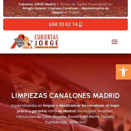
Cubiertas JORGE Madrid
⭐ Técnico de Tejados Especializado en
Arreglo Goteras
,
Limpieza Canalones
y
Mantenimiento de
Tejados
en Madrid
698 33 62 74
Abrir 
LIMPIEZAS CANALONES MADRID
Especializados en
limpiar y desatrancar los canalones al mejor
precio y garantía
tanto
en Madrid
[municipios: Móstoles,
Villaviciosa de Odón, Brunete, Boadilla del Monte, Pozuelo,
Fuenlabrada, Alcorcón]