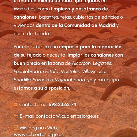
el mantenimiento de todo tipo tejados
en
Madrid así como
limpieza y desatranco de
canalones
, bajantes, tejas, cubiertas de edificios o
viviendas
dentro de la Comunidad de Madrid
y
norte de Toledo.
Por ello, si busca una
empresa para la reparación
de su tejado
o necesita
limpiar los canalones con
buen precio
en la zona de
Alcorcón, Leganés,
Fuenlabrada, Getafe, Móstoles, Villaviciosa,
Boadilla, Pozuelo o Majadahonda,
yo y mi equipo
e
stamos a su disposición
.
☎️
Contáctame,
698.33.62.74
📨
E-mail,
contactar@cubiertasjorge.es
💻
Mis páginas Web,
www.cubiertasjorge.es