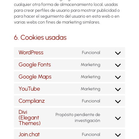
cualquier otra forma de almacenamiento local, usadas
para crear perfiles de usuario para mostrar publicidad o
para hacer el seguimiento del usuario en esta web o en
varias webs con fines de marketing similares.
6. Cookies usadas
WordPress
Funcional
Consent
to
Google Fonts
Marketing
service
Consent
wordpress
to
Google Maps
Marketing
service
Consent
google-
to
YouTube
Marketing
fonts
service
Consent
google-
to
Complianz
Funcional
maps
service
Consent
youtube
to
Divi
Propósito pendiente de
service
(Elegant
Consent
investigación
complianz
Themes)
to
service
Join.chat
Funcional
Consent
divi-