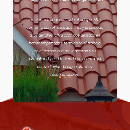
–
–
▪
Opinión en
Excelente trabajo de todo el equipo. Muy
Habitissimo
–
contento con el resultado final y el cuidado
Jorge es un técnico de tejados
a los detalles. Otra cosa que destaco es
sobresaliente. Ha dado con la humedad
haber empezado y terminado el trabajo
que nos cubría parte del techo de la
en el tiempo que me indicaron y su
azotea y nos ha impermeabilizado la zona
puntualidad y eso teniendo en cuenta que
exacta en la que había filtraciones de lluvia
estuvo lloviendo algún día. Muy
en la cubierta. Precio no el más económico
recomendables.
pero viendo el servicio, bien pagado.