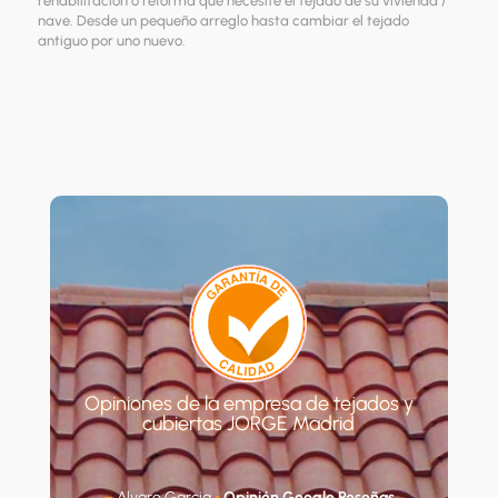
rehabilitación o reforma que necesite el tejado de su vivienda /
nave. Desde un pequeño arreglo hasta cambiar el tejado
antiguo por uno nuevo.
Opiniones de la empresa de tejados y
cubiertas JORGE Madrid
–
Alvaro Garcia
▪
Opinión Google Reseñas