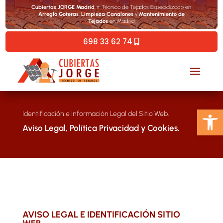
Cubiertas JORGE Madrid
⭐ Técnico de Tejados Especializado en
Arreglo Goteras
,
Limpieza Canalones
y
Mantenimiento de
Tejados
en Madrid
698 33 62 74
Abrir 
Identificación e Información Legal del Sitio Web.
Aviso Legal, Política Privacidad y Cookies.
AVISO LEGAL E IDENTIFICACIÓN SITIO