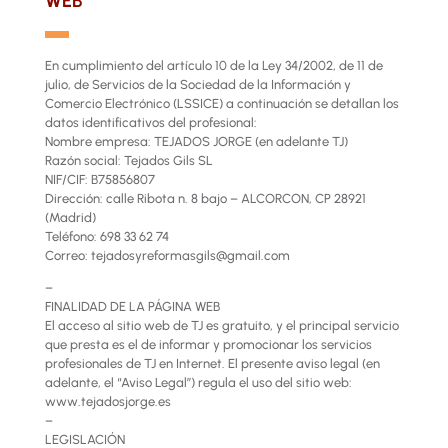
WEB
▬
En cumplimiento del artículo 10 de la Ley 34/2002, de 11 de
julio, de Servicios de la Sociedad de la Información y
Comercio Electrónico (LSSICE) a continuación se detallan los
datos identificativos del profesional:
Nombre empresa: TEJADOS JORGE (en adelante TJ)
Razón social: Tejados Gils SL
NIF/CIF: B75856807
Dirección: calle Ribota n. 8 bajo – ALCORCON, CP 28921
(Madrid)
Teléfono: 698 33 62 74
Correo: tejadosyreformasgils@gmail.com
–
FINALIDAD DE LA PÁGINA WEB
El acceso al sitio web de TJ es gratuito, y el principal servicio
que presta es el de informar y promocionar los servicios
profesionales de TJ en Internet. El presente aviso legal (en
adelante, el “Aviso Legal”) regula el uso del sitio web:
www.tejadosjorge.es
–
LEGISLACIÓN